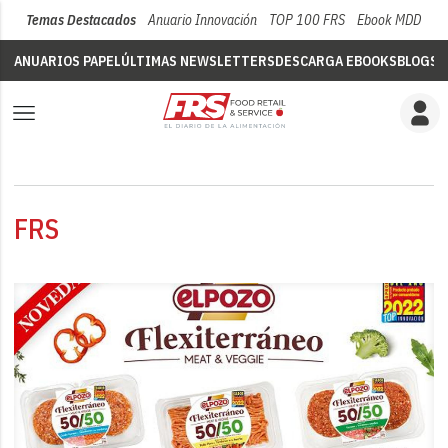
Temas Destacados
Anuario Innovación
TOP 100 FRS
Ebook MDD
Su
ANUARIOS PAPEL
ÚLTIMAS NEWSLETTERS
DESCARGA EBOOKS
BLOGS
V
FRS