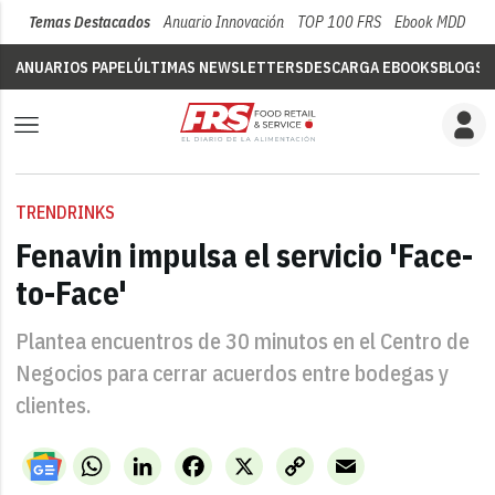
Temas Destacados
Anuario Innovación
TOP 100 FRS
Ebook MDD
Su
ANUARIOS PAPEL
ÚLTIMAS NEWSLETTERS
DESCARGA EBOOKS
BLOGS
V
TRENDRINKS
Fenavin impulsa el servicio 'Face-
to-Face'
Plantea encuentros de 30 minutos en el Centro de
Negocios para cerrar acuerdos entre bodegas y
clientes.
WhatsApp
LinkedIn
Facebook
X
Copy
Email
Link