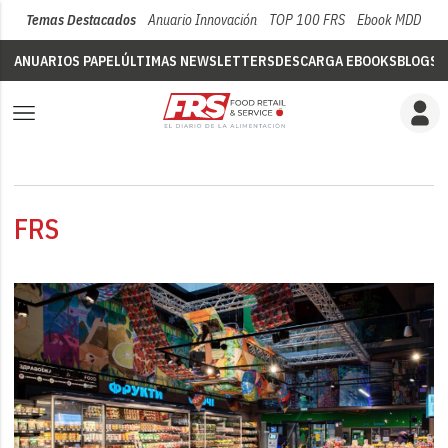
Temas Destacados
Anuario Innovación
TOP 100 FRS
Ebook MDD
Su
ANUARIOS PAPEL
ÚLTIMAS NEWSLETTERS
DESCARGA EBOOKS
BLOGS
V
FRS