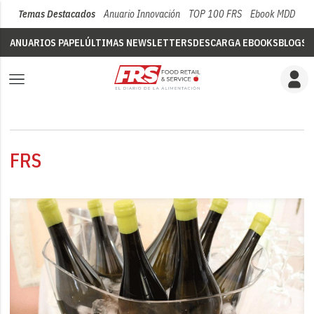
Temas Destacados
Anuario Innovación
TOP 100 FRS
Ebook MDD
Su
ANUARIOS PAPEL
ÚLTIMAS NEWSLETTERS
DESCARGA EBOOKS
BLOGS
V
FRS