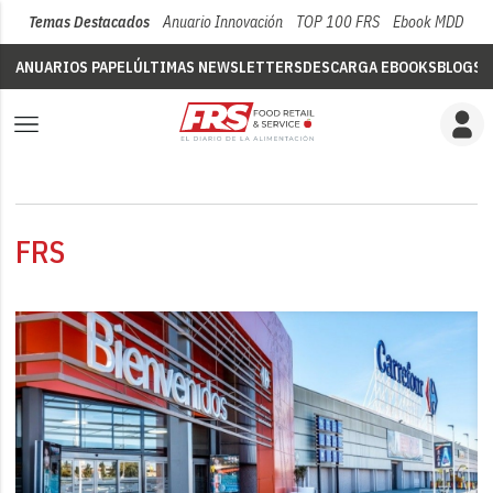
Temas Destacados
Anuario Innovación
TOP 100 FRS
Ebook MDD
Su
ANUARIOS PAPEL
ÚLTIMAS NEWSLETTERS
DESCARGA EBOOKS
BLOGS
V
FRS