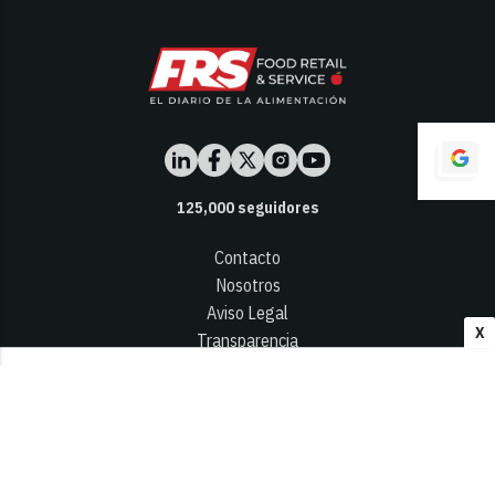
125,000
seguidores
Contacto
Nosotros
Aviso Legal
X
Transparencia
Términos y Condiciones
Privacidad - Cookies
© 2026
Infocap Media Group, S.L.
Desarrollado por OA Cloud