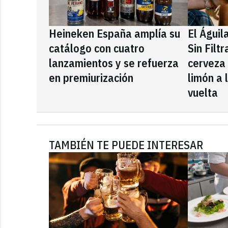
Heineken España amplía su
El Águil
catálogo con cuatro
Sin Filt
lanzamientos y se refuerza
cerveza
en premiurización
limón a 
vuelta
TAMBIÉN TE PUEDE INTERESAR