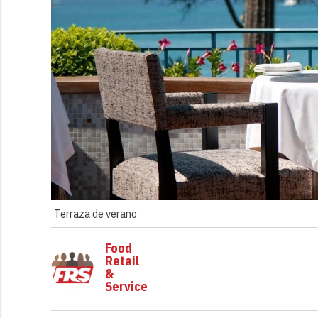
Terraza de verano
Food
Retail
&
Service