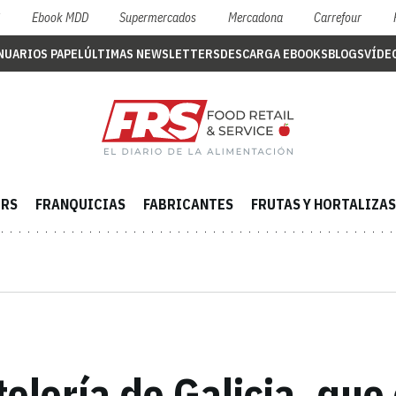
S
Ebook MDD
Supermercados
Mercadona
Carrefour
NUARIOS PAPEL
ÚLTIMAS NEWSLETTERS
DESCARGA EBOOKS
BLOGS
VÍDE
ERS
FRANQUICIAS
FABRICANTES
FRUTAS Y HORTALIZAS
lería de Galicia, que