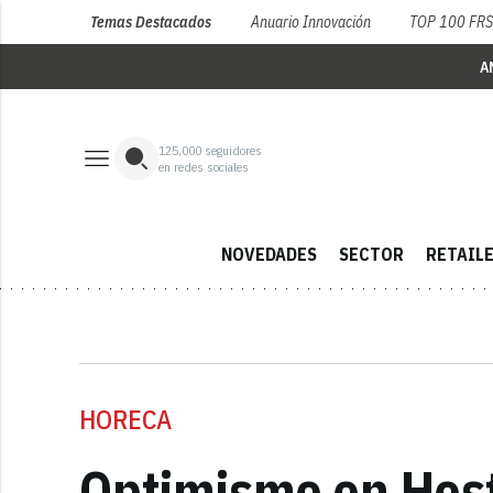
Temas Destacados
Anuario Innovación
TOP 100 FR
A
125,000
seguidores
en redes sociales
NOVEDADES
SECTOR
RETAIL
HORECA
Optimismo en Hoste