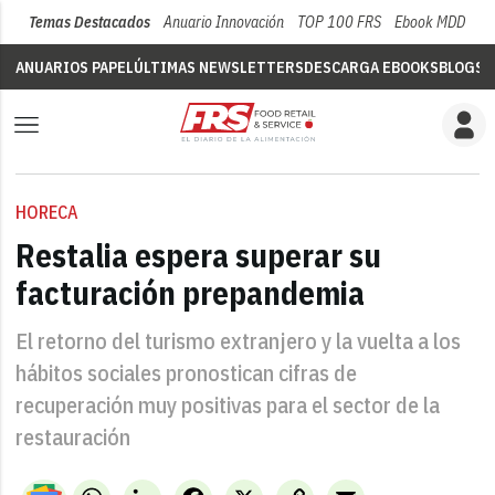
Temas Destacados
Anuario Innovación
TOP 100 FRS
Ebook MDD
Su
ANUARIOS PAPEL
ÚLTIMAS NEWSLETTERS
DESCARGA EBOOKS
BLOGS
V
HORECA
Restalia espera superar su
facturación prepandemia
El retorno del turismo extranjero y la vuelta a los
hábitos sociales pronostican cifras de
recuperación muy positivas para el sector de la
restauración
WhatsApp
LinkedIn
Facebook
X
Copy
Email