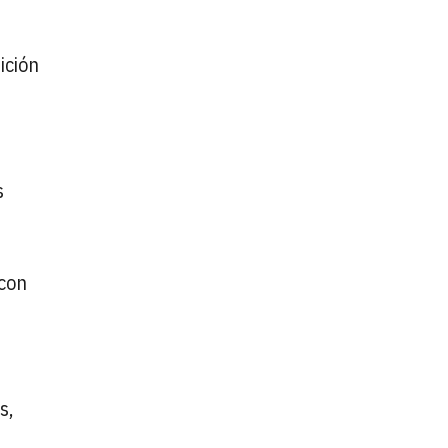
ición
s
 con
s,