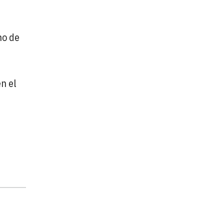
ho de
n el