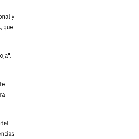
onal y
, que
oja",
te
ra
 del
encias