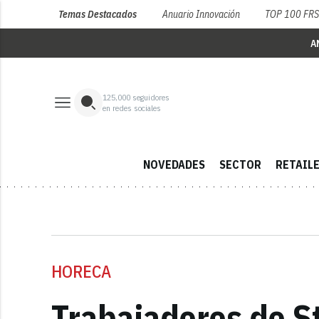
Temas Destacados
Anuario Innovación
TOP 100 FR
A
125,000
seguidores
en redes sociales
NOVEDADES
SECTOR
RETAIL
HORECA
Trabajadores de S