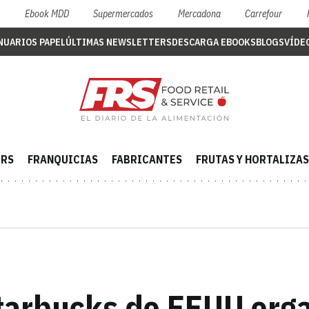
S
Ebook MDD
Supermercados
Mercadona
Carrefour
NUARIOS PAPEL
ÚLTIMAS NEWSLETTERS
DESCARGA EBOOKS
BLOGS
VÍDE
ERS
FRANQUICIAS
FABRICANTES
FRUTAS Y HORTALIZAS
tarbucks de EEUU orga