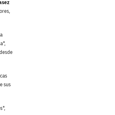
asez
ores,
la
a",
 desde
icas
de sus
s",