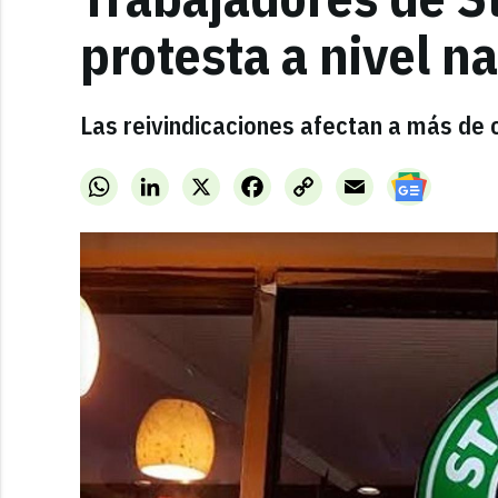
protesta a nivel n
Las reivindicaciones afectan a más de 
WhatsApp
LinkedIn
X
Facebook
Copy
Email
Link