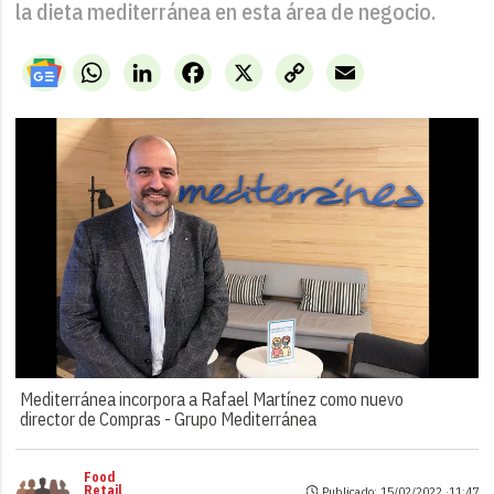
la dieta mediterránea en esta área de negocio.
WhatsApp
LinkedIn
Facebook
X
Copy
Email
Link
Mediterránea incorpora a Rafael Martínez como nuevo
director de Compras -
Grupo Mediterránea
Food
Retail
Publicado: 15/02/2022 ·
11:47