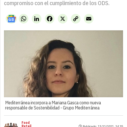
compromiso con el cumplimiento de los ODS.
WhatsApp
LinkedIn
Facebook
X
Copy
Email
Link
Mediterránea incorpora a Mariana Gasca como nueva
responsable de Sostenibilidad -
Grupo Mediterránea
Food
Retail
Publicado: 11/11/2021 ·
14:35