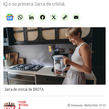
iQ o su primera Jarra de cristal.
WhatsApp
LinkedIn
Facebook
X
Copy
Email
Link
Jarra de cristal de BRITA.
FOOD
RETAIL
Publicado: 08/01/2024 ·
17:19
&