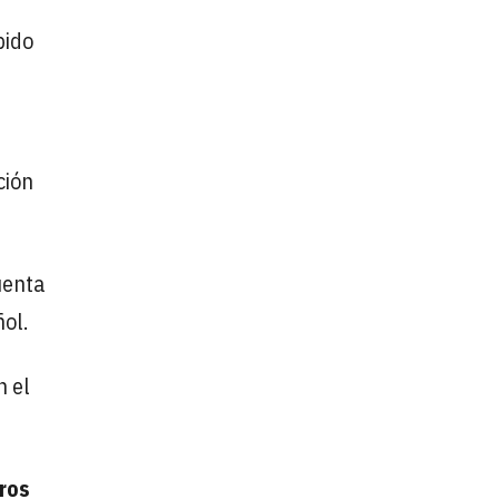
pido
ción
uenta
ol.
n el
ros