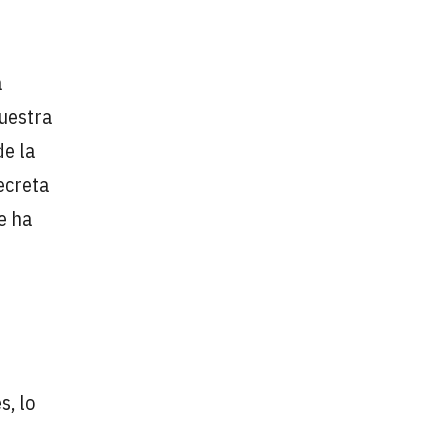
a
Nuestra
de la
ecreta
e ha
s, lo