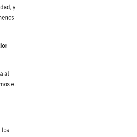
idad, y
 menos
dor
a al
amos el
 los