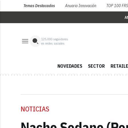
Temas Destacados
Anuario Innovación
TOP 100 FR
A
125,000
seguidores
en redes sociales
NOVEDADES
SECTOR
RETAIL
NOTICIAS
Nacho Sedano (Pop