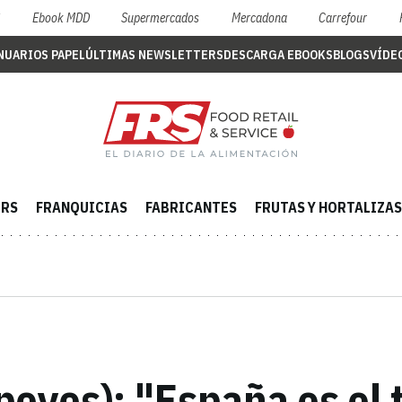
S
Ebook MDD
Supermercados
Mercadona
Carrefour
NUARIOS PAPEL
ÚLTIMAS NEWSLETTERS
DESCARGA EBOOKS
BLOGS
VÍDE
ERS
FRANQUICIAS
FABRICANTES
FRUTAS Y HORTALIZAS
eyes): "España es el t