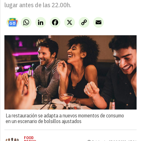
lugar antes de las 22.00h.
WhatsApp
LinkedIn
Facebook
X
Copy
Email
Link
La restauración se adapta a nuevos momentos de consumo
en un escenario de bolsillos ajustados
FOOD