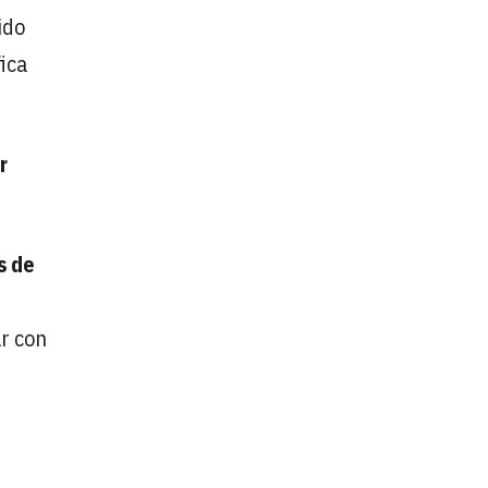
ido
fica
r
s de
ar con