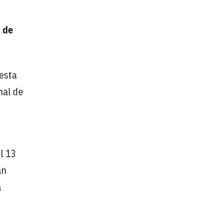
n de
uesta
nal de
el 13
an
a