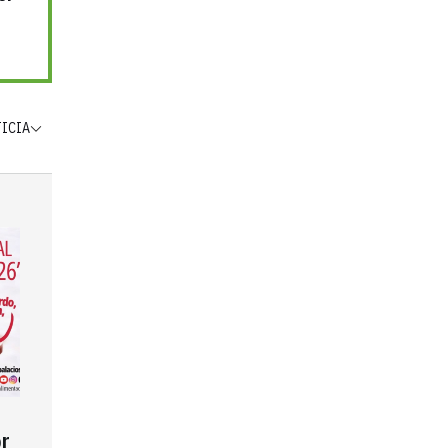
TICIA
r