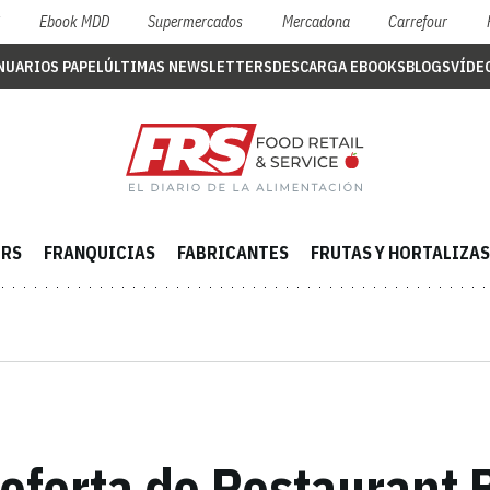
S
Ebook MDD
Supermercados
Mercadona
Carrefour
NUARIOS PAPEL
ÚLTIMAS NEWSLETTERS
DESCARGA EBOOKS
BLOGS
VÍDE
ERS
FRANQUICIAS
FABRICANTES
FRUTAS Y HORTALIZAS
 oferta de Restaurant 