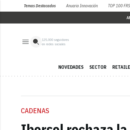
Temas Destacados
Anuario Innovación
TOP 100 FR
A
125,000
seguidores
en redes sociales
NOVEDADES
SECTOR
RETAIL
CADENAS
Ibersol rechaza la