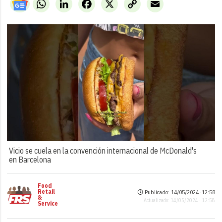
WhatsApp
LinkedIn
Facebook
X
Copy
Email
Link
Vicio se cuela en la convención internacional de McDonald's
en Barcelona
Food
Retail
Publicado: 14/05/2024 ·
12:58
&
Actualizado: 14/05/2024 · 12:58
Service