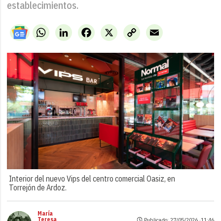
establecimientos.
WhatsApp
LinkedIn
Facebook
X
Copy
Email
Link
Interior del nuevo Vips del centro comercial Oasiz, en
Torrejón de Ardoz.
María
Teresa
Publicado: 27/05/2026 ·
11:46