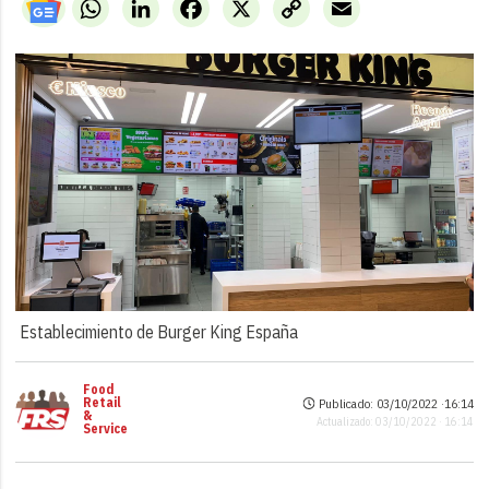
WhatsApp
LinkedIn
Facebook
X
Copy
Email
Link
Establecimiento de Burger King España
Food
Retail
Publicado: 03/10/2022 ·
16:14
&
Actualizado: 03/10/2022 · 16:14
Service