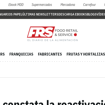
S
Ebook MDD
Supermercados
Mercadona
Carrefour
NUARIOS PAPEL
ÚLTIMAS NEWSLETTERS
DESCARGA EBOOKS
BLOGS
VÍDE
ERS
FRANQUICIAS
FABRICANTES
FRUTAS Y HORTALIZAS
constata la reactivac