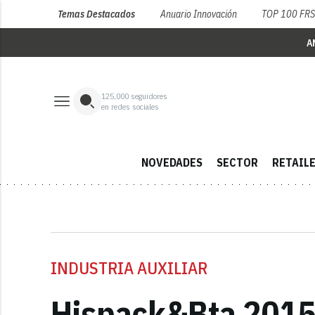
Temas Destacados
Anuario Innovación
TOP 100 FR
A
125,000
seguidores
en redes sociales
NOVEDADES
SECTOR
RETAIL
INDUSTRIA AUXILIAR
Hispack&Bta 2015 