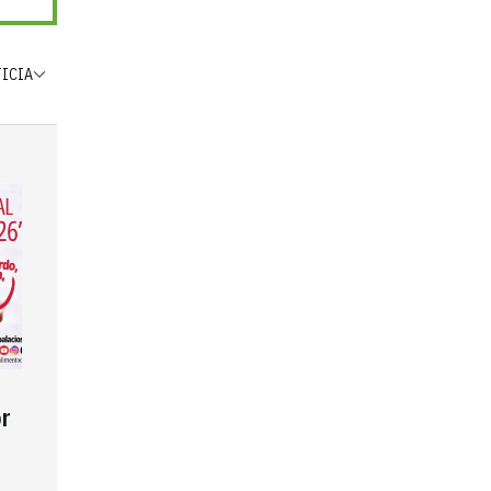
TICIA
r