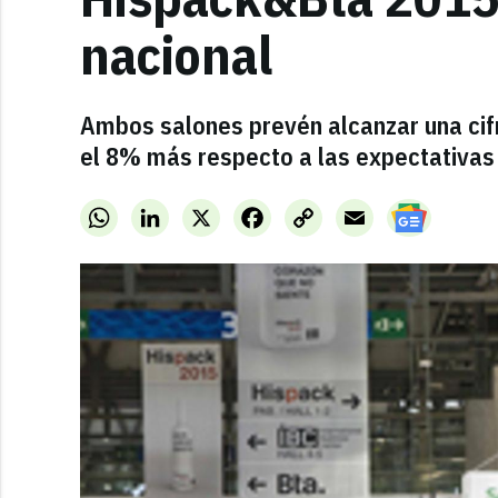
nacional
Ambos salones prevén alcanzar una cifr
el 8% más respecto a las expectativas i
WhatsApp
LinkedIn
X
Facebook
Copy
Email
Link