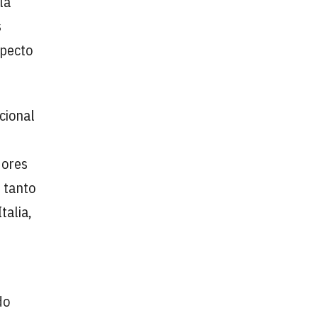
la
s
pecto
cional
dores
 tanto
talia,
do