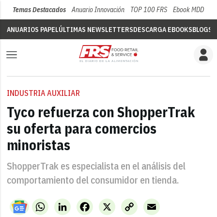
Temas Destacados
Anuario Innovación
TOP 100 FRS
Ebook MDD
Su
ANUARIOS PAPEL
ÚLTIMAS NEWSLETTERS
DESCARGA EBOOKS
BLOGS
V
INDUSTRIA AUXILIAR
Tyco refuerza con ShopperTrak
su oferta para comercios
minoristas
ShopperTrak es especialista en el análisis del
comportamiento del consumidor en tienda.
WhatsApp
LinkedIn
Facebook
X
Copy
Email
Link