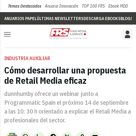
Temas Destacados
Anuario Innovación
TOP 100 FRS
Ebook MDD
Su
ANUARIOS PAPEL
ÚLTIMAS NEWSLETTERS
DESCARGA EBOOKS
BLOGS
V
INDUSTRIA AUXILIAR
Cómo desarrollar una propuesta
de Retail Media eficaz
dunnhumby ofrece un webinar junto a
Programmatic Spain el próximo 14 de septiembre
a las 10: 30 h orientado a explicar el Retail Media a
profesionales del sector.
WhatsApp
LinkedIn
Facebook
X
Copy
Email