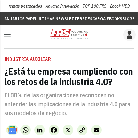
Temas Destacados
Anuario Innovación
TOP 100 FRS
Ebook MDD
Su
ANUARIOS PAPEL
ÚLTIMAS NEWSLETTERS
DESCARGA EBOOKS
BLOGS
V
INDUSTRIA AUXILIAR
¿Está tu empresa cumpliendo con
los retos de la industria 4.0?
El 88% de las organizaciones reconocen no
entender las implicaciones de la industria 4.0 para
sus modelos de negocio.
WhatsApp
LinkedIn
Facebook
X
Copy
Email
Link