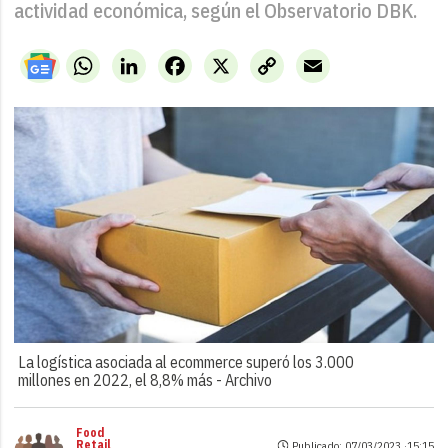
actividad económica, según el Observatorio DBK.
WhatsApp
LinkedIn
Facebook
X
Copy
Email
Link
La logística asociada al ecommerce superó los 3.000
millones en 2022, el 8,8% más -
Archivo
Food
Retail
Publicado: 07/03/2023 ·
15:15