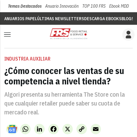
Temas Destacados
Anuario Innovación
TOP 100 FRS
Ebook MDD
Su
ANUARIOS PAPEL
ÚLTIMAS NEWSLETTERS
DESCARGA EBOOKS
BLOGS
V
INDUSTRIA AUXILIAR
¿Cómo conocer las ventas de su
competencia a nivel tienda?
Algori presenta su herramienta The Store con la
que cualquier retailer puede saber su cuota de
mercado real.
WhatsApp
LinkedIn
Facebook
X
Copy
Email
Link