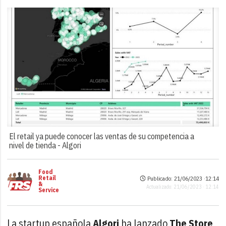
El retail ya puede conocer las ventas de su competencia a
nivel de tienda -
Algori
Food
Retail
Publicado: 21/06/2023 ·
12:14
&
Actualizado: 21/06/2023 · 12:14
Service
La startup española
Algori
ha lanzado
The Store
,