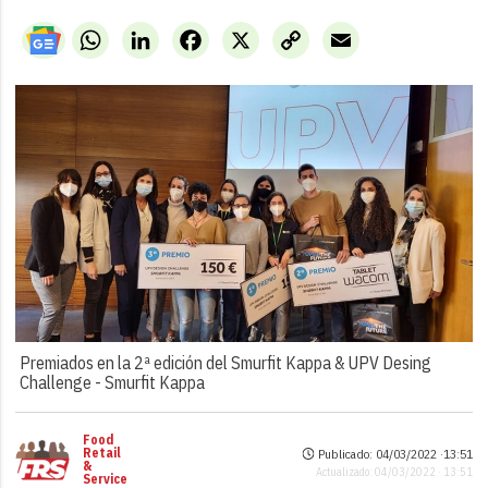
WhatsApp
LinkedIn
Facebook
X
Copy
Email
Link
Premiados en la 2ª edición del Smurfit Kappa & UPV Desing
Challenge -
Smurfit Kappa
Food
Retail
Publicado: 04/03/2022 ·
13:51
&
Actualizado: 04/03/2022 · 13:51
Service