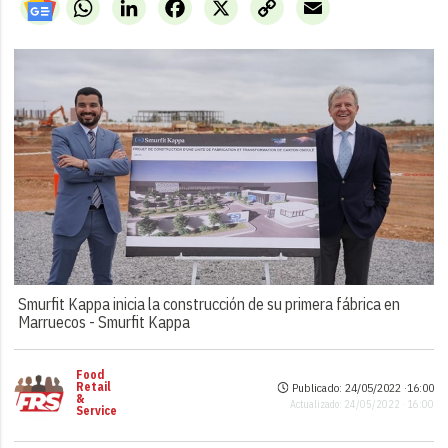
WhatsApp
LinkedIn
Facebook
X
Copy
Email
Link
Smurfit Kappa inicia la construcción de su primera fábrica en
Marruecos -
Smurfit Kappa
Food
Retail
Publicado: 24/05/2022 ·
16:00
&
Actualizado: 24/05/2022 · 16:00
Service