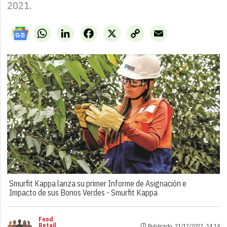
2021.
WhatsApp
LinkedIn
Facebook
X
Copy
Email
Link
Smurfit Kappa lanza su primer Informe de Asignación e
Impacto de sus Bonos Verdes -
Smurfit Kappa
Food
Retail
Publicado: 21/12/2022 ·
14:14