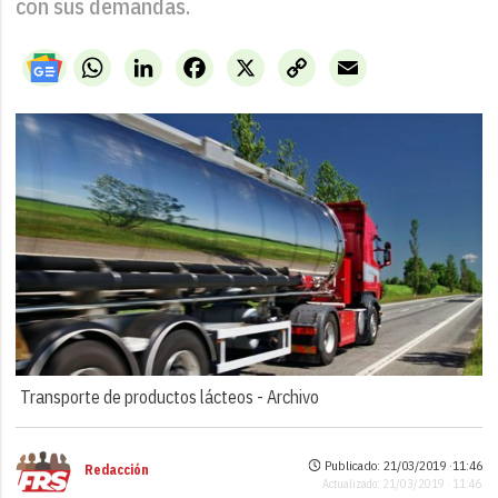
con sus demandas.
WhatsApp
LinkedIn
Facebook
X
Copy
Email
Link
Transporte de productos lácteos -
Archivo
Publicado: 21/03/2019 ·
11:46
Redacción
Actualizado: 21/03/2019 · 11:46