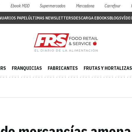
S
Ebook MDD
Supermercados
Mercadona
Carrefour
NUARIOS PAPEL
ÚLTIMAS NEWSLETTERS
DESCARGA EBOOKS
BLOGS
VÍDE
ERS
FRANQUICIAS
FABRICANTES
FRUTAS Y HORTALIZAS
s de mercancías amena