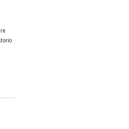
bre
torio