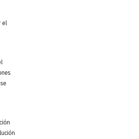
 el
el
iones
rse
ción
lución