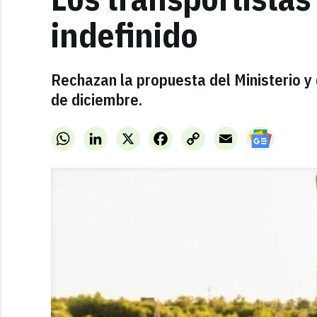
indefinido
Rechazan la propuesta del Ministerio y 
de diciembre.
WhatsApp
LinkedIn
X
Facebook
Copy
Email
Link