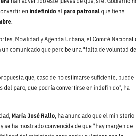
tera
han advertido este jueves de que, si el Gobierno n
convertir en
indefinido
el
paro patronal
que tiene
embre
.
portes, Movilidad y Agenda Urbana, el Comité Nacional 
 un comunicado que percibe una "falta de voluntad d
 propuesta que, caso de no estimarse suficiente, puede
 del paro, que podría convertirse en indefinido", ha
idad,
María José Rallo
, ha anunciado que el ministerio
, y se ha mostrado convencida de que "hay margen de