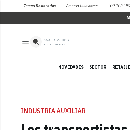
Temas Destacados
Anuario Innovación
TOP 100 FR
A
125,000
seguidores
en redes sociales
NOVEDADES
SECTOR
RETAIL
INDUSTRIA AUXILIAR
Los transportista