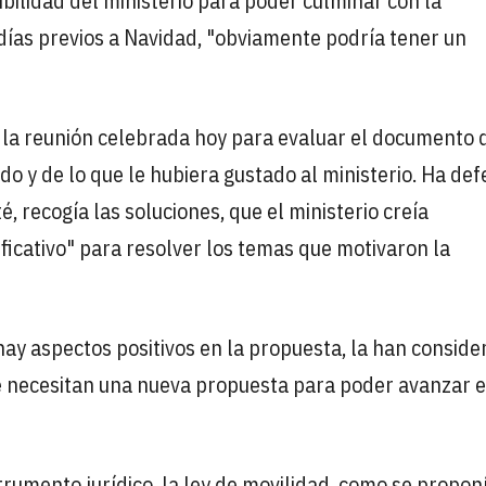
bilidad del ministerio para poder culminar con la
 días previos a Navidad, "obviamente podría tener un
e la reunión celebrada hoy para evaluar el documento 
o y de lo que le hubiera gustado al ministerio. Ha de
, recogía las soluciones, que el ministerio creía
ficativo" para resolver los temas que motivaron la
ay aspectos positivos en la propuesta, la han conside
e necesitan una nueva propuesta para poder avanzar e
trumento jurídico, la ley de movilidad, como se propon