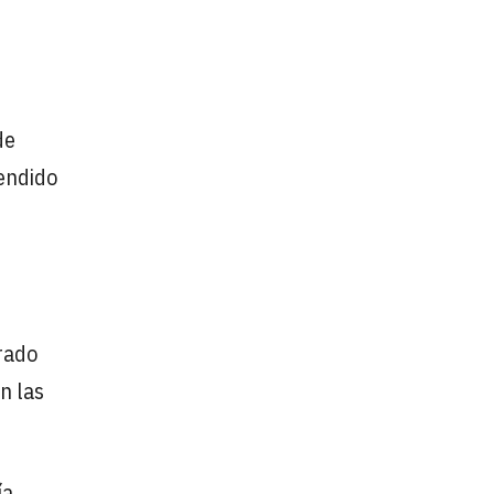
de
fendido
rado
n las
ía