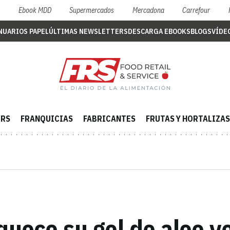
S
Ebook MDD
Supermercados
Mercadona
Carrefour
NUARIOS PAPEL
ÚLTIMAS NEWSLETTERS
DESCARGA EBOOKS
BLOGS
VÍDE
ERS
FRANQUICIAS
FABRICANTES
FRUTAS Y HORTALIZAS
uece su gel de aloe ve