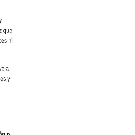
y
z que
tes ni
ye a
es y
ón o