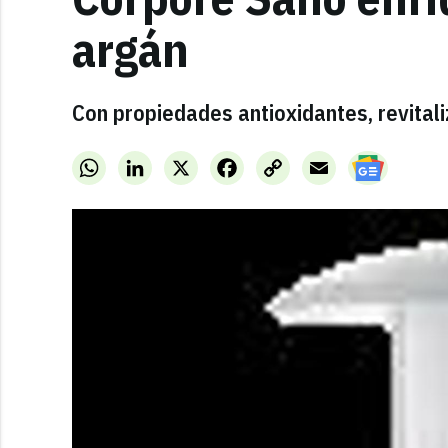
argán
Con propiedades antioxidantes, revitali
WhatsApp
LinkedIn
X
Facebook
Copy
Email
Link