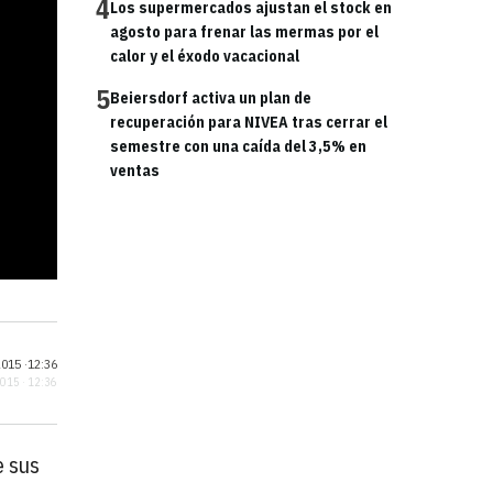
4
Los supermercados ajustan el stock en
agosto para frenar las mermas por el
calor y el éxodo vacacional
5
Beiersdorf activa un plan de
recuperación para NIVEA tras cerrar el
semestre con una caída del 3,5% en
ventas
015 ·
12:36
2015 · 12:36
e sus