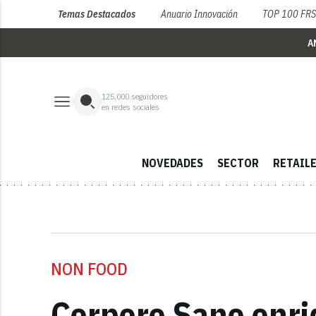
Temas Destacados
Anuario Innovación
TOP 100 FR
A
125,000
seguidores
en redes sociales
NOVEDADES
SECTOR
RETAIL
NON FOOD
Corpore Sano enriq