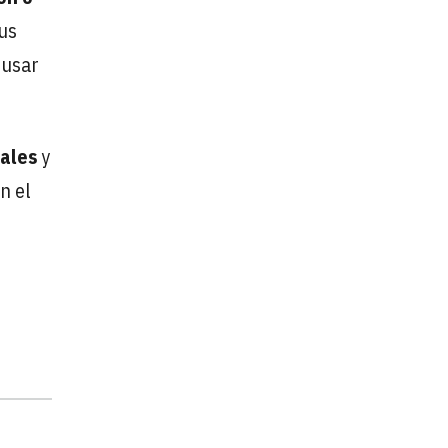
sus
 usar
rales
y
n el