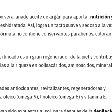
loe vera, añade aceite de argán para aportar
nutrición 
shidratada. Así, logra un tacto suave y sedoso a la ve
Su fórmula no contiene conservantes parabenos, coloran
certificado es un gran regenerador de la piel y contribu
as a la riqueza en polisacáridos, aminoácidos, mineral
ades antioxidantes, revitalizantes, regeneradoras y
, oleico (omega-9), linoleico (omega-6) y vitamina E.
yan sido expuestas al sol, para después de la
depilaci