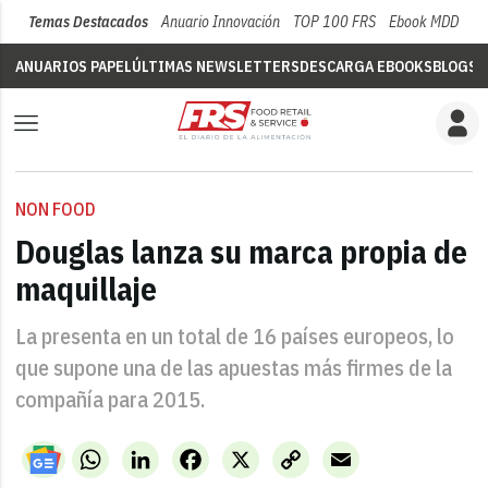
Temas Destacados
Anuario Innovación
TOP 100 FRS
Ebook MDD
Su
ANUARIOS PAPEL
ÚLTIMAS NEWSLETTERS
DESCARGA EBOOKS
BLOGS
V
NON FOOD
Douglas lanza su marca propia de
maquillaje
La presenta en un total de 16 países europeos, lo
que supone una de las apuestas más firmes de la
compañía para 2015.
WhatsApp
LinkedIn
Facebook
X
Copy
Email
Link