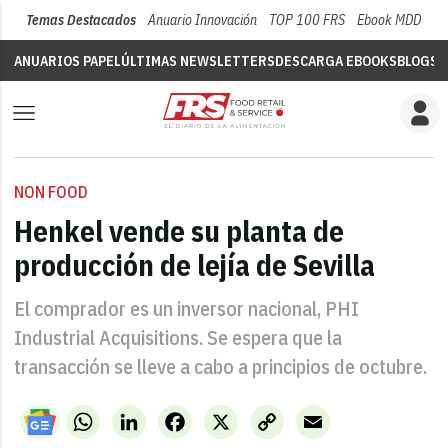
Temas Destacados
Anuario Innovación
TOP 100 FRS
Ebook MDD
Su
ANUARIOS PAPEL
ÚLTIMAS NEWSLETTERS
DESCARGA EBOOKS
BLOGS
V
NON FOOD
Henkel vende su planta de
producción de lejía de Sevilla
El comprador es un inversor nacional, PHI
Industrial Acquisitions. Se espera que la
transacción se lleve a cabo a principios de octubre.
WhatsApp
LinkedIn
Facebook
X
Copy
Email
Link