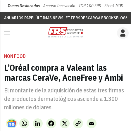
Temas Destacados
Anuario Innovación
TOP 100 FRS
Ebook MDD
Su
ANUARIOS PAPEL
ÚLTIMAS NEWSLETTERS
DESCARGA EBOOKS
BLOGS
V
NON FOOD
L’Oréal compra a Valeant las
marcas CeraVe, AcneFree y Ambi
El montante de la adquisición de estas tres firmas
de productos dermatológicos asciende a 1.300
millones de dólares.
WhatsApp
LinkedIn
Facebook
X
Copy
Email
Link