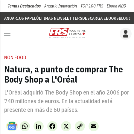
Temas Destacados
Anuario Innovación
TOP 100 FRS
Ebook MDD
Su
ANUARIOS PAPEL
ÚLTIMAS NEWSLETTERS
DESCARGA EBOOKS
BLOGS
V
NON FOOD
Natura, a punto de comprar The
Body Shop a L'Oréal
L'Oréal adquirió The Body Shop en el año 2006 por
740 millones de euros. En la actualidad está
presente en más de 60 países.
WhatsApp
LinkedIn
Facebook
X
Copy
Email
Link