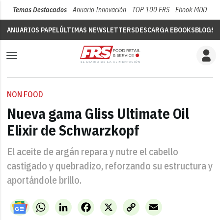
Temas Destacados
Anuario Innovación
TOP 100 FRS
Ebook MDD
Su
ANUARIOS PAPEL
ÚLTIMAS NEWSLETTERS
DESCARGA EBOOKS
BLOGS
V
NON FOOD
Nueva gama Gliss Ultimate Oil
Elixir de Schwarzkopf
El aceite de argán repara y nutre el cabello
castigado y quebradizo, reforzando su estructura y
aportándole brillo.
WhatsApp
LinkedIn
Facebook
X
Copy
Email
Link