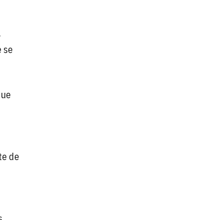
a
e se
ue
te de
s