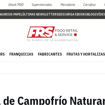
S
Ebook MDD
Supermercados
Mercadona
Carrefour
NUARIOS PAPEL
ÚLTIMAS NEWSLETTERS
DESCARGA EBOOKS
BLOGS
VÍDE
ERS
FRANQUICIAS
FABRICANTES
FRUTAS Y HORTALIZAS
de Campofrío Naturar