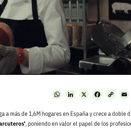
WhatsApp
LinkedIn
X
Facebook
Copy
E
Link
ega a más de 1,6M hogares en España y crece a doble dí
arcuteros'
, poniendo en valor el papel de los profesi