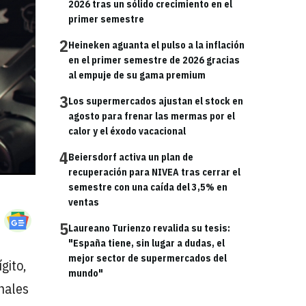
2026 tras un sólido crecimiento en el
primer semestre
2
Heineken aguanta el pulso a la inflación
en el primer semestre de 2026 gracias
al empuje de su gama premium
3
Los supermercados ajustan el stock en
agosto para frenar las mermas por el
calor y el éxodo vacacional
4
Beiersdorf activa un plan de
recuperación para NIVEA tras cerrar el
semestre con una caída del 3,5% en
ventas
mail
5
Laureano Turienzo revalida su tesis:
"España tiene, sin lugar a dudas, el
mejor sector de supermercados del
gito,
mundo"
onales