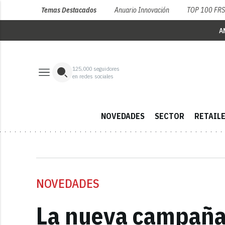
Temas Destacados
Anuario Innovación
TOP 100 FR
A
125,000
seguidores
en redes sociales
NOVEDADES
SECTOR
RETAIL
NOVEDADES
La nueva campaña 