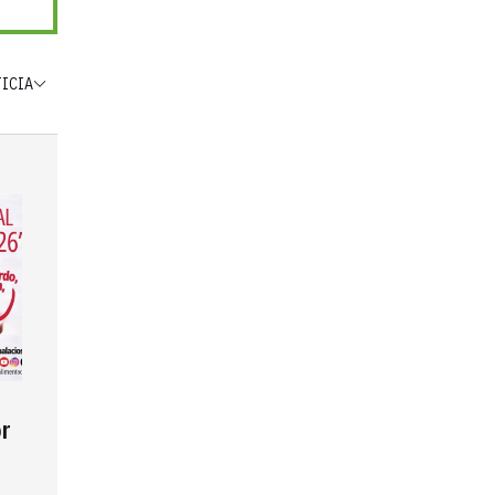
TICIA
r