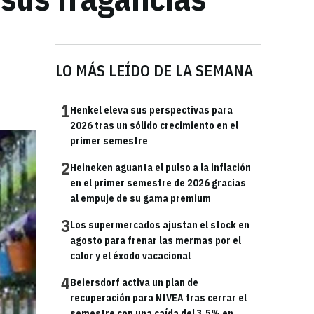
LO MÁS LEÍDO DE LA SEMANA
1
Henkel eleva sus perspectivas para
2026 tras un sólido crecimiento en el
primer semestre
2
Heineken aguanta el pulso a la inflación
en el primer semestre de 2026 gracias
al empuje de su gama premium
3
Los supermercados ajustan el stock en
agosto para frenar las mermas por el
calor y el éxodo vacacional
4
Beiersdorf activa un plan de
recuperación para NIVEA tras cerrar el
semestre con una caída del 3,5% en