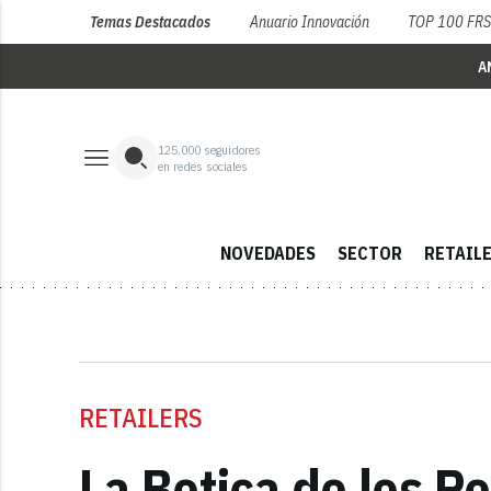
Temas Destacados
Anuario Innovación
TOP 100 FR
A
125,000
seguidores
en redes sociales
NOVEDADES
SECTOR
RETAIL
RETAILERS
La Botica de los P