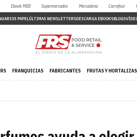
S
Ebook MDD
Supermercados
Mercadona
Carrefour
NUARIOS PAPEL
ÚLTIMAS NEWSLETTERS
DESCARGA EBOOKS
BLOGS
VÍDE
ERS
FRANQUICIAS
FABRICANTES
FRUTAS Y HORTALIZAS
erfumes ayuda a elegir