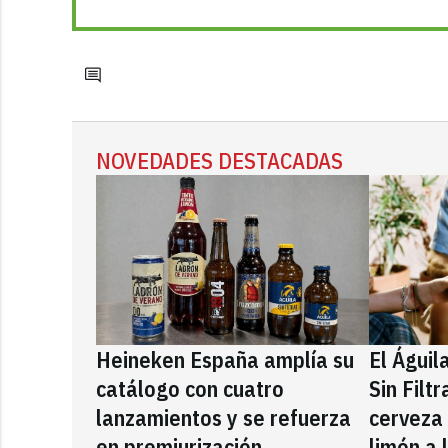
NOVEDADES DESTACADAS
Heineken España amplía su
El Águil
catálogo con cuatro
Sin Filt
lanzamientos y se refuerza
cerveza
en premiurización
limón a 