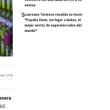
ventas
5
Laureano Turienzo revalida su tesis:
"España tiene, sin lugar a dudas, el
mejor sector de supermercados del
mundo"
014 ·
17:55
2014 · 17:55
anera
160