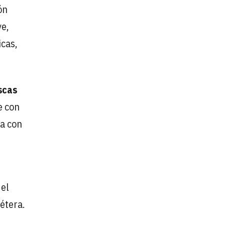
ón
ve,
icas,
scas
e con
va con
 el
étera.