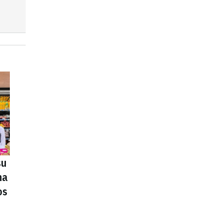
su
na
os