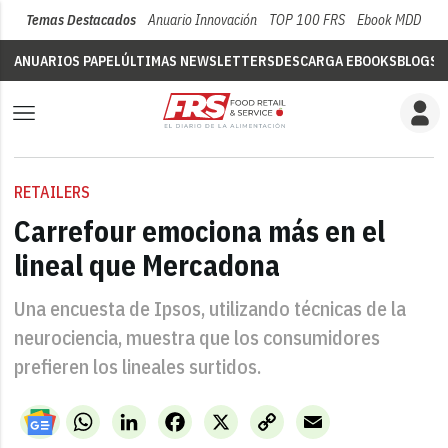
Temas Destacados
Anuario Innovación
TOP 100 FRS
Ebook MDD
Su
ANUARIOS PAPEL
ÚLTIMAS NEWSLETTERS
DESCARGA EBOOKS
BLOGS
V
RETAILERS
Carrefour emociona más en el
lineal que Mercadona
Una encuesta de Ipsos, utilizando técnicas de la
neurociencia, muestra que los consumidores
prefieren los lineales surtidos.
WhatsApp
LinkedIn
Facebook
X
Copy
Email
Link