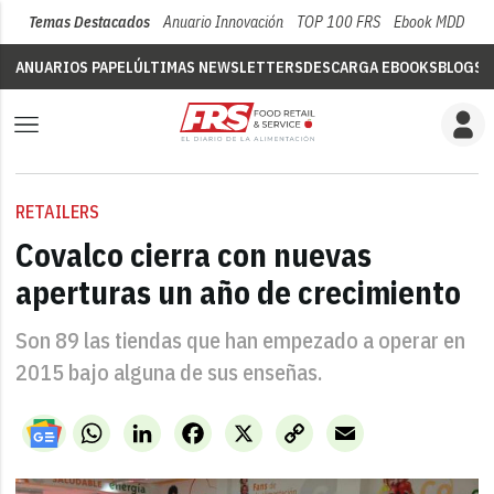
Temas Destacados
Anuario Innovación
TOP 100 FRS
Ebook MDD
Su
ANUARIOS PAPEL
ÚLTIMAS NEWSLETTERS
DESCARGA EBOOKS
BLOGS
V
RETAILERS
Covalco cierra con nuevas
aperturas un año de crecimiento
Son 89 las tiendas que han empezado a operar en
2015 bajo alguna de sus enseñas.
WhatsApp
LinkedIn
Facebook
X
Copy
Email
Link