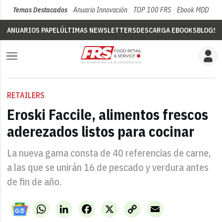
Temas Destacados
Anuario Innovación
TOP 100 FRS
Ebook MDD
Su
ANUARIOS PAPEL
ÚLTIMAS NEWSLETTERS
DESCARGA EBOOKS
BLOGS
V
RETAILERS
Eroski Faccile, alimentos frescos
aderezados listos para cocinar
La nueva gama consta de 40 referencias de carne,
a las que se unirán 16 de pescado y verdura antes
de fin de año.
WhatsApp
LinkedIn
Facebook
X
Copy
Email
Link