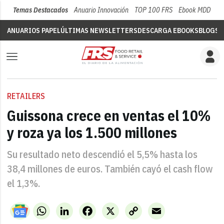
Temas Destacados
Anuario Innovación
TOP 100 FRS
Ebook MDD
Su
ANUARIOS PAPEL
ÚLTIMAS NEWSLETTERS
DESCARGA EBOOKS
BLOGS
V
RETAILERS
Guissona crece en ventas el 10%
y roza ya los 1.500 millones
Su resultado neto descendió el 5,5% hasta los
38,4 millones de euros. También cayó el cash flow
el 1,3%.
WhatsApp
LinkedIn
Facebook
X
Copy
Email
Link