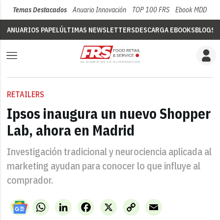
Temas Destacados
Anuario Innovación
TOP 100 FRS
Ebook MDD
Su
ANUARIOS PAPEL
ÚLTIMAS NEWSLETTERS
DESCARGA EBOOKS
BLOGS
V
RETAILERS
Ipsos inaugura un nuevo Shopper
Lab, ahora en Madrid
Investigación tradicional y neurociencia aplicada al
marketing ayudan para conocer lo que influye al
comprador.
WhatsApp
LinkedIn
Facebook
X
Copy
Email
Link