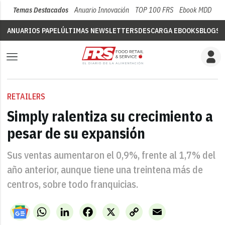
Temas Destacados
Anuario Innovación
TOP 100 FRS
Ebook MDD
Su
ANUARIOS PAPEL
ÚLTIMAS NEWSLETTERS
DESCARGA EBOOKS
BLOGS
V
RETAILERS
Simply ralentiza su crecimiento a
pesar de su expansión
Sus ventas aumentaron el 0,9%, frente al 1,7% del
año anterior, aunque tiene una treintena más de
centros, sobre todo franquicias.
WhatsApp
LinkedIn
Facebook
X
Copy
Email
Link