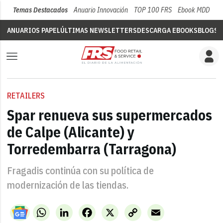
Temas Destacados
Anuario Innovación
TOP 100 FRS
Ebook MDD
Su
ANUARIOS PAPEL
ÚLTIMAS NEWSLETTERS
DESCARGA EBOOKS
BLOGS
V
RETAILERS
Spar renueva sus supermercados
de Calpe (Alicante) y
Torredembarra (Tarragona)
Fragadis continúa con su política de
modernización de las tiendas.
WhatsApp
LinkedIn
Facebook
X
Copy
Email
Link