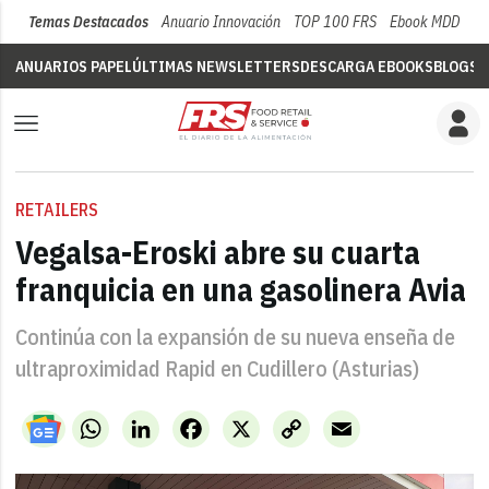
Temas Destacados
Anuario Innovación
TOP 100 FRS
Ebook MDD
Su
ANUARIOS PAPEL
ÚLTIMAS NEWSLETTERS
DESCARGA EBOOKS
BLOGS
V
RETAILERS
Vegalsa-Eroski abre su cuarta
franquicia en una gasolinera Avia
Continúa con la expansión de su nueva enseña de
ultraproximidad Rapid en Cudillero (Asturias)
WhatsApp
LinkedIn
Facebook
X
Copy
Email
Link