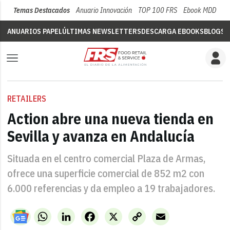
Temas Destacados
Anuario Innovación
TOP 100 FRS
Ebook MDD
Su
ANUARIOS PAPEL
ÚLTIMAS NEWSLETTERS
DESCARGA EBOOKS
BLOGS
V
RETAILERS
Action abre una nueva tienda en
Sevilla y avanza en Andalucía
Situada en el centro comercial Plaza de Armas,
ofrece una superficie comercial de 852 m2 con
6.000 referencias y da empleo a 19 trabajadores.
WhatsApp
LinkedIn
Facebook
X
Copy
Email
Link