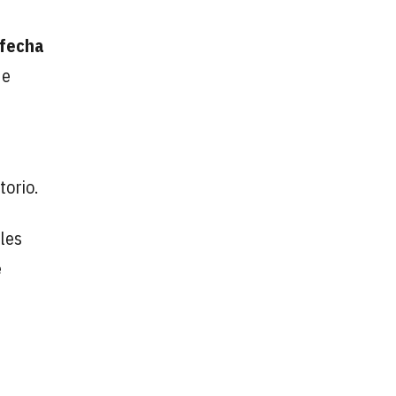
 fecha
de
e
torio.
les
e