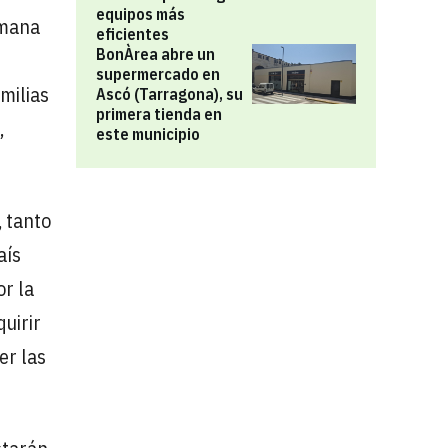
equipos más
emana
eficientes
BonÀrea abre un
supermercado en
milias
Ascó (Tarragona), su
primera tienda en
,
este municipio
, tanto
aís
or la
uirir
er las