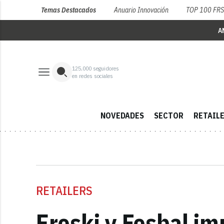
Temas Destacados
Anuario Innovación
TOP 100 FR
A
125,000
seguidores
en redes sociales
NOVEDADES
SECTOR
RETAIL
RETAILERS
Eroski y Fesbal i