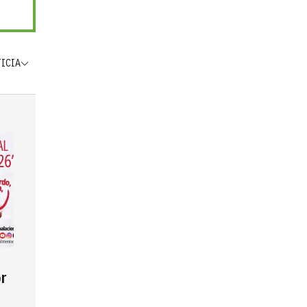
TICIA
r