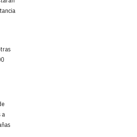
starán
tancia
otras
00
de
 a
pañas