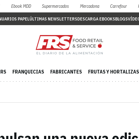
S
Ebook MDD
Supermercados
Mercadona
Carrefour
NUARIOS PAPEL
ÚLTIMAS NEWSLETTERS
DESCARGA EBOOKS
BLOGS
VÍDE
ERS
FRANQUICIAS
FABRICANTES
FRUTAS Y HORTALIZAS
mpulsan una nueva edi