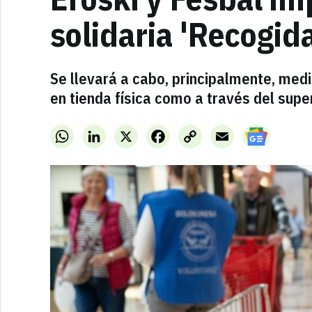
solidaria 'Recogid
Se llevará a cabo, principalmente, med
en tienda física como a través del sup
WhatsApp
LinkedIn
X
Facebook
Copy
Email
Link