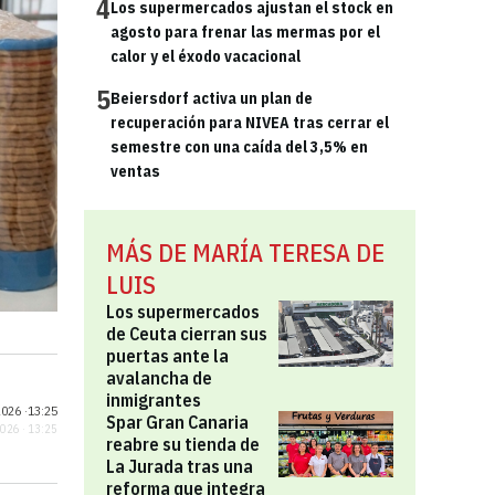
4
Los supermercados ajustan el stock en
agosto para frenar las mermas por el
calor y el éxodo vacacional
5
Beiersdorf activa un plan de
recuperación para NIVEA tras cerrar el
semestre con una caída del 3,5% en
ventas
MÁS DE MARÍA TERESA DE
LUIS
Los supermercados
de Ceuta cierran sus
puertas ante la
avalancha de
inmigrantes
026 ·
13:25
Spar Gran Canaria
2026 · 13:25
reabre su tienda de
La Jurada tras una
reforma que integra