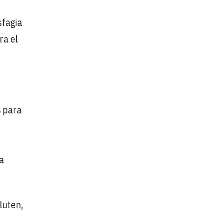
sfagia
ra el
s
para
a
luten,