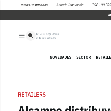
Temas Destacados
Anuario Innovación
TOP 100 FR
A
125,000
seguidores
en redes sociales
NOVEDADES
SECTOR
RETAIL
RETAILERS
Alcampo distribuy