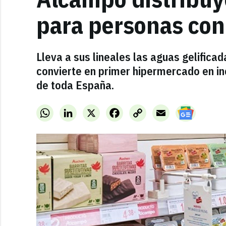
para personas con
Lleva a sus lineales las aguas gelificad
convierte en primer hipermercado en in
de toda España.
WhatsApp
LinkedIn
X
Facebook
Copy
Email
Link