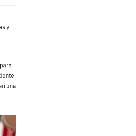
as y
 para
ciente
yen una