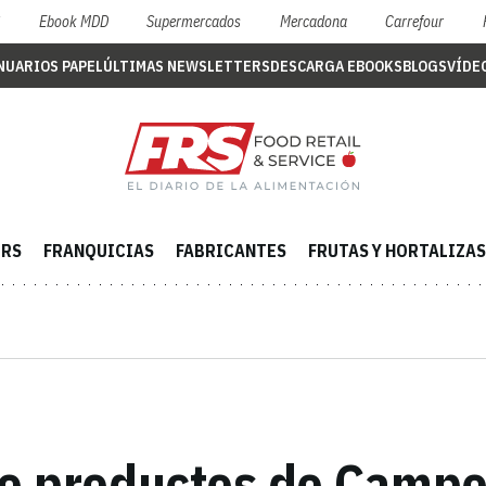
S
Ebook MDD
Supermercados
Mercadona
Carrefour
NUARIOS PAPEL
ÚLTIMAS NEWSLETTERS
DESCARGA EBOOKS
BLOGS
VÍDE
ERS
FRANQUICIAS
FABRICANTES
FRUTAS Y HORTALIZAS
e productos de Campof