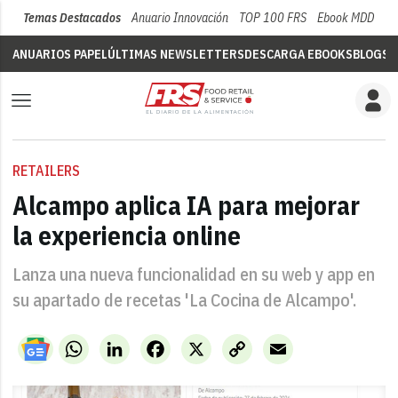
Temas Destacados
Anuario Innovación
TOP 100 FRS
Ebook MDD
Su
ANUARIOS PAPEL
ÚLTIMAS NEWSLETTERS
DESCARGA EBOOKS
BLOGS
V
RETAILERS
Alcampo aplica IA para mejorar
la experiencia online
Lanza una nueva funcionalidad en su web y app en
su apartado de recetas 'La Cocina de Alcampo'.
WhatsApp
LinkedIn
Facebook
X
Copy
Email
Link