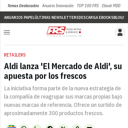
Temas Destacados
Anuario Innovación
TOP 100 FRS
Ebook MDD
Su
ANUARIOS PAPEL
ÚLTIMAS NEWSLETTERS
DESCARGA EBOOKS
BLOGS
V
RETAILERS
Aldi lanza 'El Mercado de Aldi', su
apuesta por los frescos
La iniciativa forma parte de la nueva estrategia de
la compañía de reagrupar sus marcas propias bajo
nuevas marcas de referencia. Ofrece un surtido de
aproximadamente 300 productos frescos.
WhatsApp
LinkedIn
Facebook
X
Copy
Email