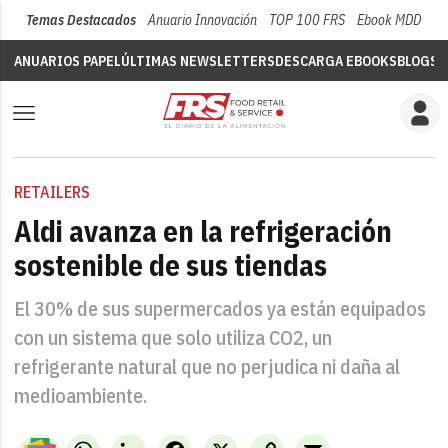
Temas Destacados
Anuario Innovación
TOP 100 FRS
Ebook MDD
Su
ANUARIOS PAPEL
ÚLTIMAS NEWSLETTERS
DESCARGA EBOOKS
BLOGS
V
RETAILERS
Aldi avanza en la refrigeración
sostenible de sus tiendas
El 30% de sus supermercados ya están equipados
con un sistema que solo utiliza CO2, un
refrigerante natural que no perjudica ni daña al
medioambiente.
WhatsApp
LinkedIn
Facebook
X
Copy
Email